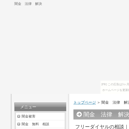
闇金 法律 解決
[PR] この広告は
ホームページを更新
トップページ
＞ 闇金 法律 解
メニュー
闇金 法律 解
闇金被害
闇金 無料 相談
フリーダイヤルの相談｜