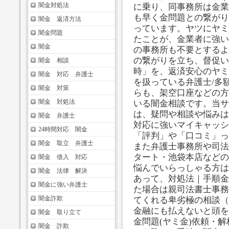
闇金対処法
に乗り、同事務所は金業
も早く金問題との繋がり
闇金 返済方法
っています。ヤツにヤミ
闇金問題
たことが、金業者に強い
闇金
の事務所も不要とするよ
の繋がりを立ち、督促い
闇金 相談
時」を、返済安心のヤミ
闇金 対応 弁護士
を扱っている弁護士/多
闇金 対策
らも、架空口座などの方
闇金 対処法
いる闇金相談です。当サ
は、疑問や相談や悩みは
闇金 弁護士
対応に強いマイキャッシ
24時間対応 闇金
「評判」や「口コミ」っ
闇金 取立 弁護士
また弁護士事務所や司法
タート・池袋本店などの
闇金 借入 対応
悩んでいらっしゃる方は
闇金 法律 解決
あって、対処法｜手順金
闇金に強い弁護士
た場合は親司法書士事務
闇金詐欺
てくれる卑劣極の相談（
金融にも払えないと頭を
闇金 取り立て
金問題(ヤミ金)依頼・
闇金 詐欺